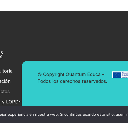
OS
OS
ltoría
© Copyright Quantum Educa –
ación
Todos los derechos reservados.
ctos
 y LOPD-
jor experiencia en nuestra web. Si continúas usando este sitio, asumi