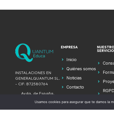
EMPRESA
NUESTR
SERVICI
Inicio
Consu
Quiénes somos
Form
INSTALACIONES EN
Noticias
GENERALQUANTUM SL.
Proye
- CIF: B72580764
Contacto
RGPD
Avda. de España,
GDD
57, planta 2 Oficina
Usamos cookies para asegurar que te damos la me
40
41704 – Dos