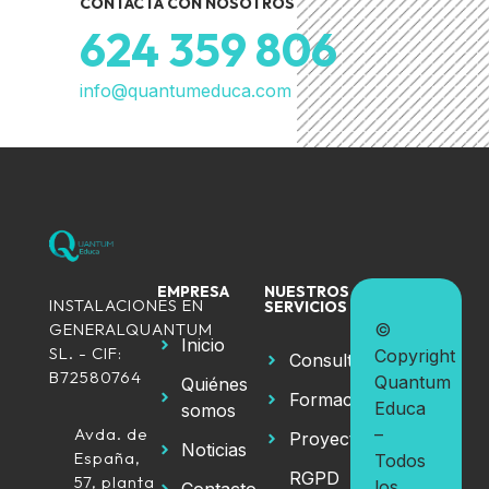
CONTACTA CON NOSOTROS
624 359 806
info@quantumeduca.com
EMPRESA
NUESTROS
INSTALACIONES EN
SERVICIOS
GENERALQUANTUM
©
Inicio
SL. - CIF:
Copyright
Consultoría
B72580764
Quantum
Quiénes
Formación
Educa
somos
Avda. de
–
Proyectos
Noticias
España,
Todos
RGPD
57, planta
los
Contacto