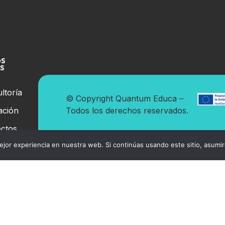
OS
OS
ltoría
© Copyright Quantum Educa –
ación
Todos los derechos reservados.
ctos
jor experiencia en nuestra web. Si continúas usando este sitio, asumi
 y LOPD-