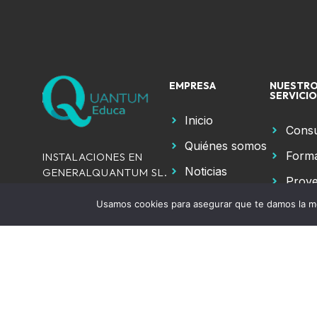
EMPRESA
NUESTR
SERVICI
Inicio
Consu
Quiénes somos
Form
INSTALACIONES EN
Noticias
GENERALQUANTUM SL.
Proye
- CIF: B72580764
Contacto
Usamos cookies para asegurar que te damos la me
RGPD
Avda. de España,
GDD
57, planta 2 Oficina
40
41704 – Dos
Hermanas (Sevilla)
info@quantumeduca.com