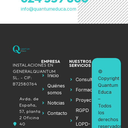
info@quantumeduca.com
EMPRESA
NUESTROS
INSTALACIONES EN
SERVICIOS
GENERALQUANTUM
©
Inicio
SL. - CIF:
Copyright
Consultoría
B72580764
Quantum
Quiénes
Formación
Educa
somos
Avda. de
–
Proyectos
Noticias
España,
Todos
RGPD
57, planta
los
Contacto
y
2 Oficina
derechos
40
LOPD-
reservados.