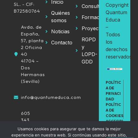
Inicio
SL. - CIF:
Copyright
Consultoría
B72580764
Quantum
Quiénes
Formación
Educa
somos
Avda. de
–
Proyectos
Noticias
España,
Todos
RGPD
57, planta
los
Contacto
y
2 Oficina
derechos
40
LOPD-
reservados.
41704 –
GDD
Dos
Hermanas
(Sevilla)
POLÍTIC
A DE
PRIVACI
info@quantumeduca.com
DAD
POLÍTIC
A DE
605
COOKIES
343
ACCESIBI
616
LIDAD
Usamos cookies para asegurar que te damos la mejor
/
experiencia en nuestra web. Si continúas usando este sitio,